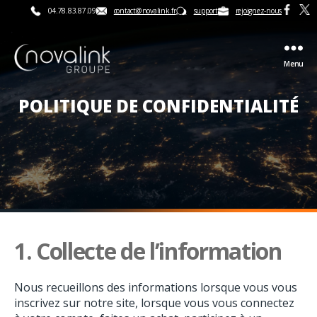
04.78.83.87.09
contact@novalink.fr
support
rejoignez-nous
Menu
Novalink
POLITIQUE DE CONFIDENTIALITÉ
1. Collecte de l’information
Nous recueillons des informations lorsque vous vous
inscrivez sur notre site, lorsque vous vous connectez